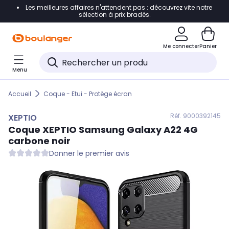
Les meilleures affaires n'attendent pas : découvrez vite notre
Accéder directement à la navigation
sélection à prix bradés.
Accéder directement au contenu
Me connecter
Panier
Accéder directement au pied de page
Menu
Accéder directement au chatbot
Accueil
Coque - Etui - Protège écran
Réf. 900
0392145
XEPTIO
Coque
XEPTIO
Samsung Galaxy A22 4G
carbone noir
Donner le premier avis