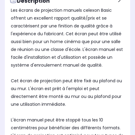
Description
Installation au sol
Ins
Installation au sol
Les écrans de projection manuels celexon Basic
Non
No
Non
offrent un excellent rapport qualité/prix et se
Fixation au plafond
Fix
Fixation au plafond
caractérisent par une finition de qualité grâce à
Non
No
Non
l'expérience du fabricant. Cet écran peut être utilisé
Fixation murale
Fix
Fixation murale
aussi bien pour un home cinéma que pour une salle
Oui
No
Non
de réunion ou une classe d'école. L'écran manuel est
facile d'installation et d'utilisation et possède un
système d'enroulement manuel de qualité.
Cet écran de projection peut être fixé au plafond ou
au mur. L'écran est prêt à l'emploi et peut
directement être monté au mur ou au plafond pour
une utilisation immédiate.
L'écran manuel peut être stoppé tous les 10
centimètres pour bénéficier des différents formats.