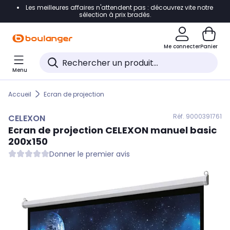
Les meilleures affaires n'attendent pas : découvrez vite notre
Accéder directement à la navigation
sélection à prix bradés.
Accéder directement au contenu
Me connecter
Panier
Accéder directement au pied de page
Menu
Accéder directement au chatbot
Accueil
Ecran de projection
Réf. 900
0391761
CELEXON
Ecran de projection
CELEXON
manuel basic
200x150
Donner le premier avis