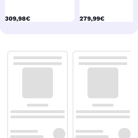
currentPrice
currentPrice
309,98€
279,99€