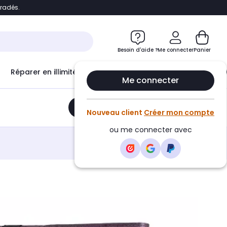
bradés.
e
Accéder directement au chatbot
Besoin d'aide ?
Me connecter
Panier
Réparer en illimité avec
Le Club Infinity
Econ
Me connecter
Ajouter au panier
•
25,90€
Nouveau client
Créer mon compte
ou me connecter avec