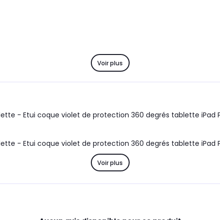
Voir plus
Housse Apple iPad PRO 11 M1 2021 4G/LTE / 5G rotative violette - Etui coque violet de protecti
Housse Apple iPad PRO 11 M1 2021 4G/LTE / 5G rotative violette - Etui coque violet de protecti
Voir plus