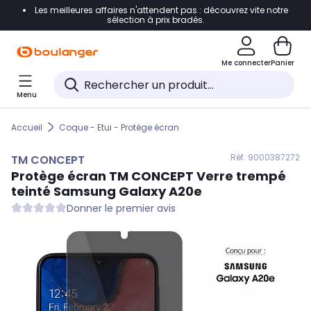
Les meilleures affaires n'attendent pas : découvrez vite notre
Accéder directement à la navigation
sélection à prix bradés.
Accéder directement au contenu
Me connecter
Panier
Accéder directement au pied de page
Menu
Accéder directement au chatbot
Accueil
Coque - Etui - Protège écran
Réf. 900
0387272
TM CONCEPT
Protège écran
TM CONCEPT
Verre trempé
teinté Samsung Galaxy A20e
Donner le premier avis