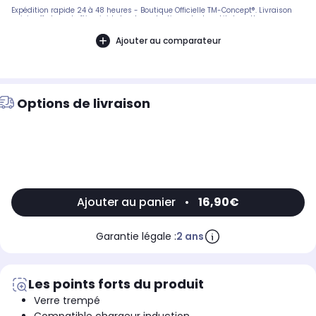
Expédition rapide 24 à 48 heures - Boutique Officielle TM-Concept®. Livraison
suivie offerte en boîtier rigide haute protection. - Inclus : kit de nettoyage
complet + notice de pose en français. SAV réactif basé en France.
Ajouter au comparateur
Options de livraison
Ajouter au panier
•
16,90€
Garantie légale :
2 ans
Les points forts du produit
Verre trempé