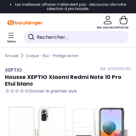
Les meilleures affaires n'attendent pas : découvrez vite notre
Accéder directement à la navigation
sélection à prix bradés.
Accéder directement au contenu
Me connecter
Panier
Accéder directement au pied de page
Menu
Accéder directement au chatbot
Accueil
Coque - Etui - Protège écran
Réf. 900
0386780
XEPTIO
Housse
XEPTIO
Xiaomi Redmi Note 10 Pro
Etui blanc
Donner le premier avis