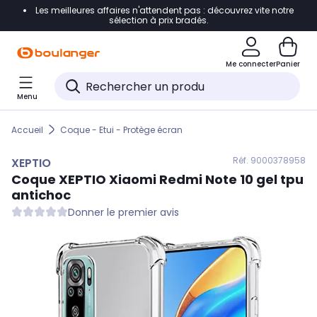
Les meilleures affaires n'attendent pas : découvrez vite notre
Accéder directement à la navigation
sélection à prix bradés.
Accéder directement au contenu
Me connecter
Panier
Accéder directement au pied de page
Menu
Accéder directement au chatbot
Accueil
Coque - Etui - Protège écran
Réf. 900
0378958
XEPTIO
Coque
XEPTIO
Xiaomi Redmi Note 10 gel tpu
antichoc
Donner le premier avis