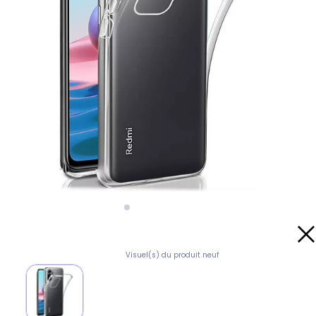
Visuel(s) du produit neuf