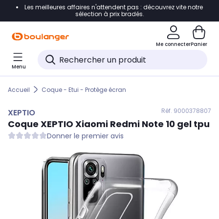
Les meilleures affaires n'attendent pas : découvrez vite notre
Accéder directement à la navigation
sélection à prix bradés.
Accéder directement au contenu
Me connecter
Panier
Accéder directement au pied de page
Menu
Accéder directement au chatbot
Accueil
Coque - Etui - Protège écran
Réf. 900
0378807
XEPTIO
Coque
XEPTIO
Xiaomi Redmi Note 10 gel tpu
Donner le premier avis