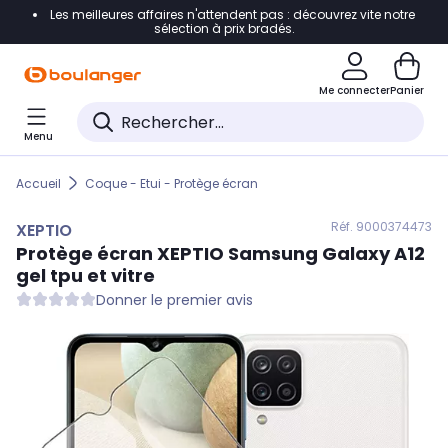
Les meilleures affaires n'attendent pas : découvrez vite notre
Accéder directement à la navigation
sélection à prix bradés.
Accéder directement au contenu
Me connecter
Panier
Accéder directement au pied de page
Menu
Accéder directement au chatbot
Accueil
Coque - Etui - Protège écran
Réf. 900
0374473
XEPTIO
Protège écran
XEPTIO
Samsung Galaxy A12
gel tpu et vitre
Donner le premier avis