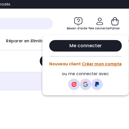
bradés.
e
Accéder directement au chatbot
Besoin d'aide ?
Me connecter
Panier
Réparer en illimité avec
Le Club Infinity
Econ
Me connecter
Ajouter au panier
•
511,10€
Nouveau client
Créer mon compte
ou me connecter avec