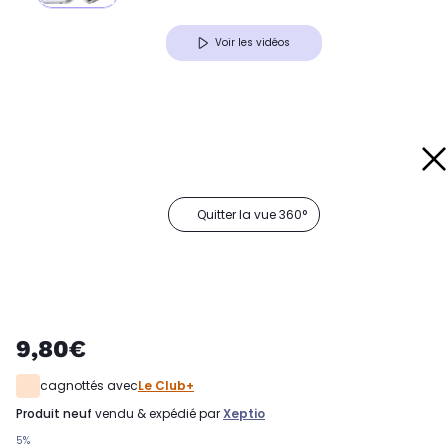
Voir les vidéos
Quitter la vue 360°
9,80€
cagnottés avec
Le Club+
produit neuf
vendu & expédié par
Xeptio
5%