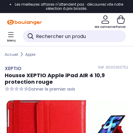
Les meilleures affaires n'attendent pas : découvrez vite notre
Accéder directement à la navigation
sélection à prix bradés.
Accéder directement au contenu
Me connecter
Panier
Accéder directement au pied de page
Menu
Accéder directement au chatbot
Accueil
Apple
Réf. 900
0363752
XEPTIO
Housse
XEPTIO
Apple iPad AIR 4 10,9
protection rouge
Donner le premier avis