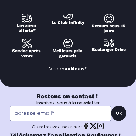
Le Club Infinity
Livraison 
Retours sous 15 
offerte*
jours
Boulanger Drive
Service après 
Meilleurs prix 
vente
garantis
Voir conditions*
Restons en contact !
Inscrivez-vous à la newsletter
Ok
Ou retrouvez-nous sur :
Téléchargez l'application Boulanger !