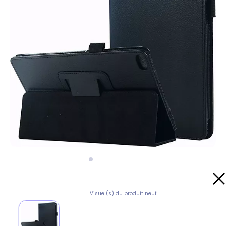
Visuel(s) du produit neuf