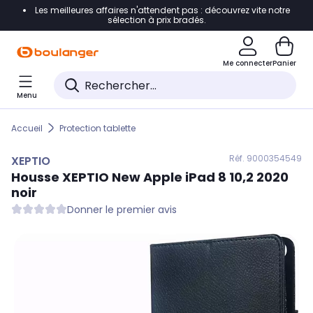
Les meilleures affaires n'attendent pas : découvrez vite notre
Accéder directement à la navigation
sélection à prix bradés.
Accéder directement au contenu
Me connecter
Panier
Accéder directement au pied de page
Menu
Accéder directement au chatbot
Accueil
Protection tablette
Réf. 900
0354549
XEPTIO
Housse
XEPTIO
New Apple iPad 8 10,2 2020
noir
Donner le premier avis