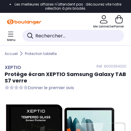
Les meilleures affaires n'attendent pas : découvrez vite notre
Accéder directement à la navigation
sélection à prix bradés.
Accéder directement au contenu
Me connecter
Panier
Accéder directement au pied de page
Menu
Accéder directement au chatbot
Accueil
Protection tablette
Réf. 900
0354320
XEPTIO
Protège écran
XEPTIO
Samsung Galaxy TAB
S7 verre
Donner le premier avis