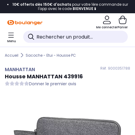
10€ offerts dès 150€ d'achats
pour votre 1ère commande sur
Accéder directement à la navigation
l'app avec le code
BIENVENUE📱
Accéder directement au contenu
Me connecter
Panier
Accéder directement au pied de page
Menu
Accéder directement au chatbot
Accueil
Sacoche - Etui - Housse PC
Réf. 900
0351788
MANHATTAN
Housse
MANHATTAN
439916
Donner le premier avis