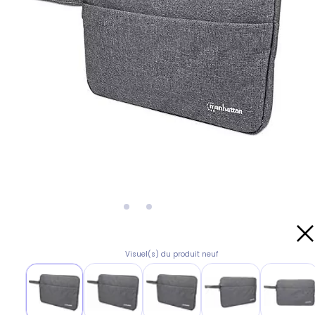
Visuel(s) du produit neuf