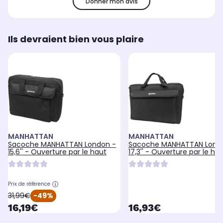
Donner mon avis
Ils devraient bien vous plaire
MANHATTAN
MANHATTAN
Sacoche MANHATTAN London -
Sacoche MANHATTAN Lond
15,6'' - Ouverture par le haut
17,3'' - Ouverture par le ha
Prix de référence
oldPrice
31,99€
-49%
currentPrice
currentPrice
16,19€
16,93€