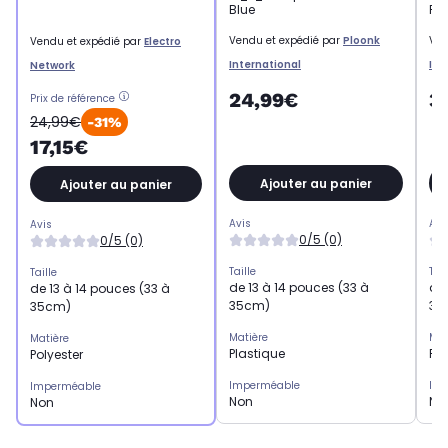
Blue
Pi
Vendu et expédié par
Ploonk
Ven
Vendu et expédié par
Electro
International
Int
Network
24,99€
3
Prix de référence
24,99€
-31%
17,15€
Ajouter au panier
Ajouter au panier
Avis
Avi
Avis
0/5 (0)
0/5 (0)
Taille
Tail
Taille
de 13 à 14 pouces (33 à
de 
de 13 à 14 pouces (33 à
35cm)
38
35cm)
Matière
Mat
Matière
Plastique
Pol
Polyester
Imperméable
Im
Imperméable
Non
No
Non