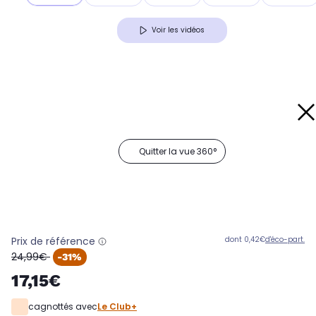
Voir les vidéos
Quitter la vue 360°
Prix de référence
dont 0,42€
d'éco-part.
oldPrice
24,99€
-31%
17,15€
cagnottés avec
Le Club+