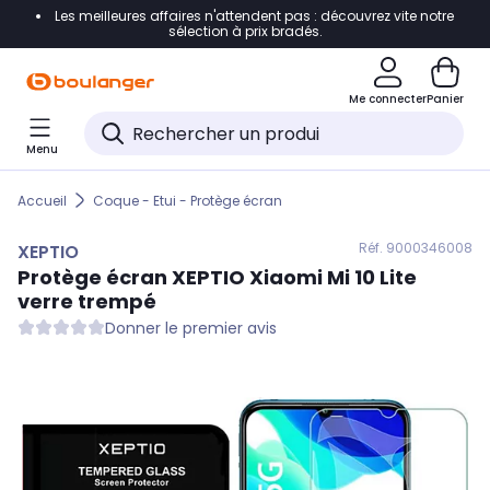
Les meilleures affaires n'attendent pas : découvrez vite notre
Accéder directement à la navigation
sélection à prix bradés.
Accéder directement au contenu
Me connecter
Panier
Accéder directement au pied de page
Menu
Accéder directement au chatbot
Accueil
Coque - Etui - Protège écran
Réf. 900
0346008
XEPTIO
Protège écran
XEPTIO
Xiaomi Mi 10 Lite
verre trempé
Donner le premier avis