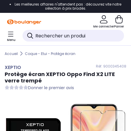
Les meilleures affaires n'attendent pas : découvrez vite notre
Accéder directement à la navigation
sélection à prix bradés.
Accéder directement au contenu
Me connecter
Panier
Accéder directement au pied de page
Menu
Accéder directement au chatbot
Accueil
Coque - Etui - Protège écran
Réf. 900
0345408
XEPTIO
Protège écran
XEPTIO
Oppo Find X2 LITE
verre trempé
Donner le premier avis