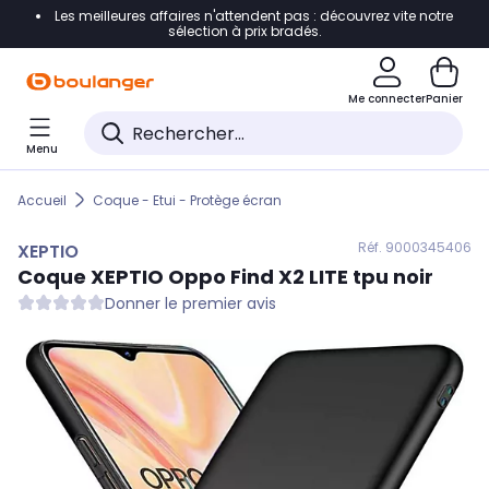
Les meilleures affaires n'attendent pas : découvrez vite notre
Accéder directement à la navigation
sélection à prix bradés.
Accéder directement au contenu
Me connecter
Panier
Accéder directement au pied de page
Menu
Accéder directement au chatbot
Accueil
Coque - Etui - Protège écran
Réf. 900
0345406
XEPTIO
Coque
XEPTIO
Oppo Find X2 LITE tpu noir
Donner le premier avis