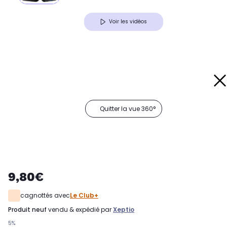
Voir les vidéos
Quitter la vue 360°
9,80€
cagnottés avec
Le Club+
produit neuf
vendu & expédié par
Xeptio
5%