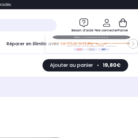
bradés.
e
Accéder directement au chatbot
Besoin d'aide ?
Me connecter
Panier
Réparer en illimité avec
Le Club Infinity
Econ
Me connecter
Ajouter au panier
•
19,80€
Nouveau client
Créer mon compte
ou me connecter avec