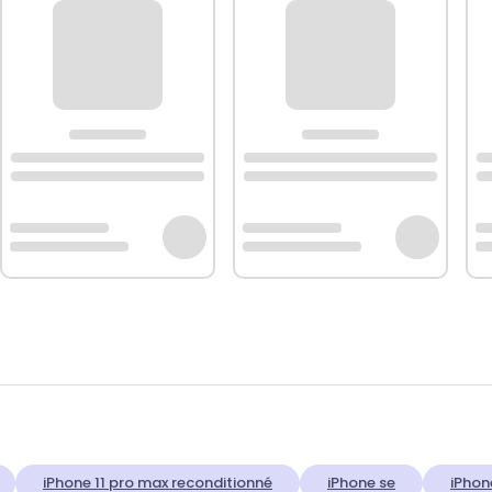
iPhone 11 pro max reconditionné
iPhone se
iPhon