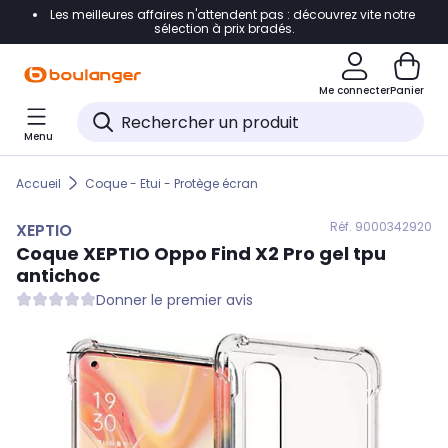
Les meilleures affaires n'attendent pas : découvrez vite notre
Accéder directement à la navigation
sélection à prix bradés.
Accéder directement au contenu
Me connecter
Panier
Accéder directement au pied de page
Menu
Accéder directement au chatbot
Accueil
Coque - Etui - Protège écran
Réf. 900
0342920
XEPTIO
Coque
XEPTIO
Oppo Find X2 Pro gel tpu
antichoc
Donner le premier avis