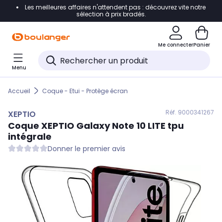
Les meilleures affaires n'attendent pas : découvrez vite notre
Accéder directement à la navigation
sélection à prix bradés.
Accéder directement au contenu
Me connecter
Panier
Accéder directement au pied de page
Menu
Accéder directement au chatbot
Accueil
Coque - Etui - Protège écran
Réf. 900
0341267
XEPTIO
Coque
XEPTIO
Galaxy Note 10 LITE tpu
intégrale
Donner le premier avis