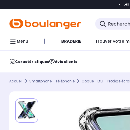
Les
Accéder directement à la navigation
Accéder direct
Menu
BRADERIE
Trouver votre m
Caractéristiques
Avis clients
Accueil
Smartphone - Téléphonie
Coque - Etui - Protège écra