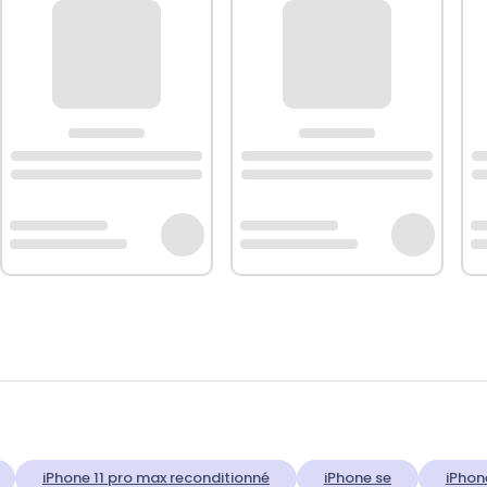
iPhone 11 pro max reconditionné
iPhone se
iPhon