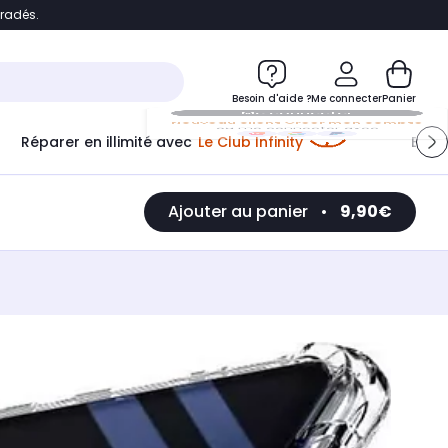
bradés.
e
Accéder directement au chatbot
Besoin d'aide ?
Me connecter
Panier
Réparer en illimité avec
Le Club Infinity
Econ
Me connecter
Ajouter au panier
•
9,90€
Nouveau client
Créer mon compte
ou me connecter avec