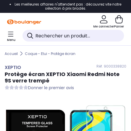
Les meilleures affaires n'attendent pas : découvrez vite notre
Accéder directement à la navigation
sélection à prix bradés.
Accéder directement au contenu
Me connecter
Panier
Accéder directement au pied de page
Menu
Accéder directement au chatbot
Accueil
Coque - Etui - Protège écran
Réf. 900
0338820
XEPTIO
Protège écran
XEPTIO
Xiaomi Redmi Note
9S verre trempé
Donner le premier avis