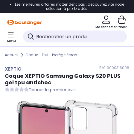
Les meilleures affaires n'attendent pas : découvrez vite notre
Accéder directement à la navigation
sélection à prix bradés.
Accéder directement au contenu
Me connecter
Panier
Accéder directement au pied de page
Menu
Accéder directement au chatbot
Accueil
Coque - Etui - Protège écran
Réf. 900
0316008
XEPTIO
Coque
XEPTIO
Samsung Galaxy S20 PLUS
gel tpu antichoc
Donner le premier avis