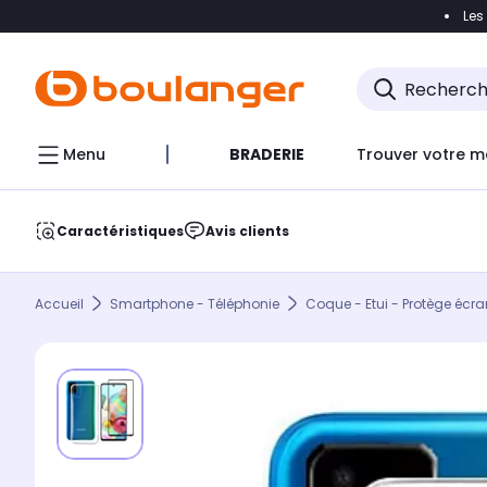
Les
Accéder directement à la navigation
Accéder direct
Menu
BRADERIE
Trouver votre m
Caractéristiques
Avis clients
Accueil
Smartphone - Téléphonie
Coque - Etui - Protège écra