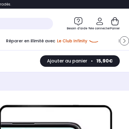
bradés.
e
Accéder directement au chatbot
Besoin d'aide ?
Me connecter
Panier
Réparer en illimité avec
Le Club Infinity
Econ
Ajouter au panier
•
15,90€