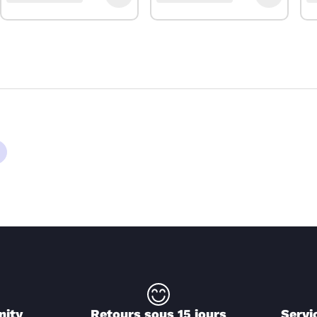
nity
Retours sous 15 jours
Servi