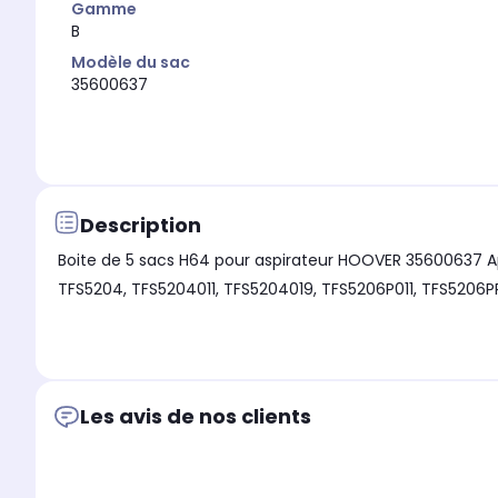
Gamme
B
Modèle du sac
35600637
Description
Boite de 5 sacs H64 pour aspirateur HOOVER 35600637 Appa
TFS5204, TFS5204011, TFS5204019, TFS5206P011, TFS5206
Les avis de nos clients