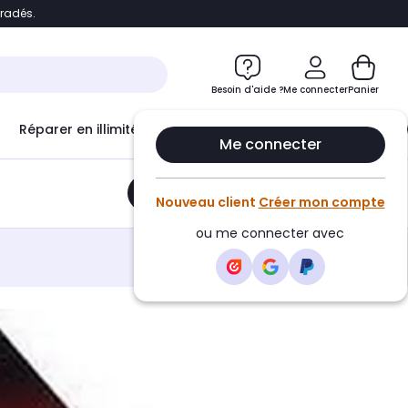
bradés.
e
Accéder directement au chatbot
Besoin d'aide ?
Me connecter
Panier
Réparer en illimité avec
Le Club Infinity
Econ
Me connecter
Ajouter au panier
•
12,47€
Nouveau client
Créer mon compte
ou me connecter avec