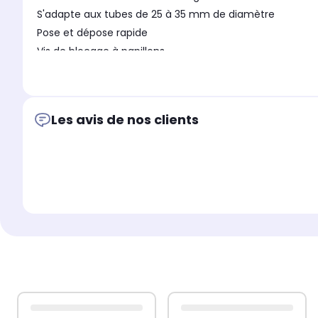
S'adapte aux tubes de 25 à 35 mm de diamètre
Pose et dépose rapide
Vis de blocage à papillons
Vis pour jeu de lumière diamètre 7 mm, longueur 29 m
Dimension du crochet hors vis : L 9 x H 6 x P 3 cm
Poids unitaire : 0,2 Kg
Les avis de nos clients