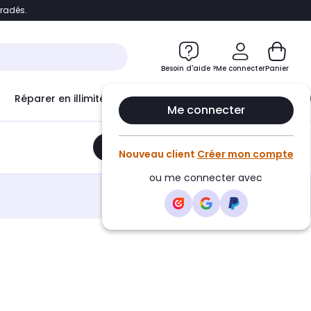
bradés.
e
Accéder directement au chatbot
Besoin d'aide ?
Me connecter
Panier
Réparer en illimité avec
Le Club Infinity
Econ
Me connecter
Ajouter au panier
•
74,99€
Nouveau client
Créer mon compte
ou me connecter avec