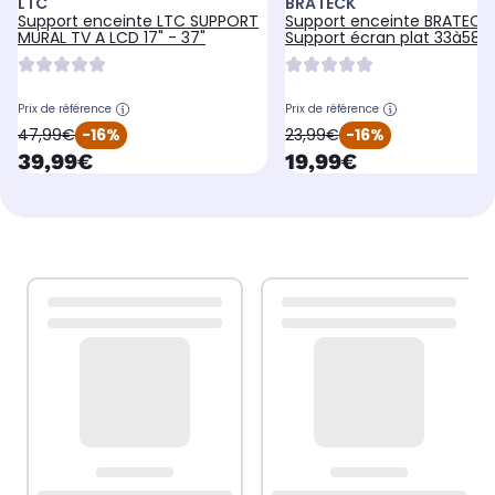
LTC
BRATECK
Support enceinte LTC SUPPORT
Support enceinte BRATECK
MURAL TV A LCD 17" - 37"
Support écran plat 33à58 
EASY TV-14
Prix de référence
Prix de référence
oldPrice
oldPrice
47,99€
-16%
23,99€
-16%
currentPrice
currentPrice
39,99€
19,99€