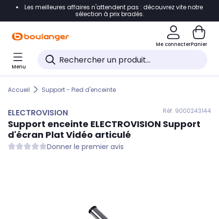
Les meilleures affaires n'attendent pas : découvrez vite notre
Accéder directement à la navigation
sélection à prix bradés.
Accéder directement au contenu
Me connecter
Panier
Accéder directement au pied de page
Menu
Accéder directement au chatbot
Accueil
Support - Pied d'enceinte
Réf. 900
0243144
ELECTROVISION
Support enceinte
ELECTROVISION
Support
d'écran Plat Vidéo articulé
Donner le premier avis