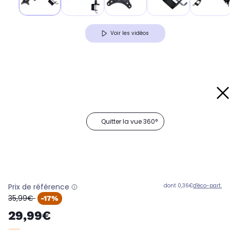
Voir les vidéos
Quitter la vue 360°
Prix de référence
dont 0,36€
d'éco-part.
oldPrice
35,99€
-17%
29,99€