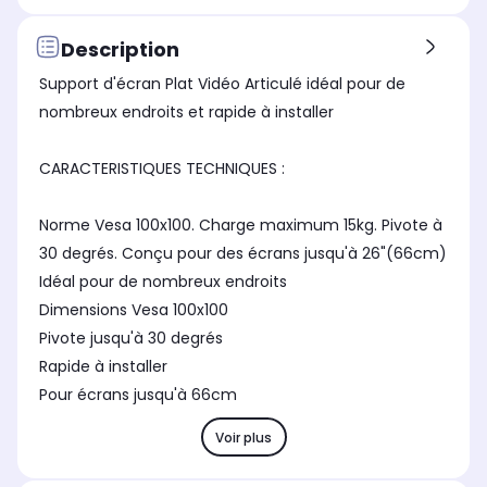
Inclinaison maximale
Inc
Inclinaison maximale
-
0 °
0 °
Description
Matière
Mat
Matière
Support d'écran Plat Vidéo Articulé idéal pour de
Aluminium léger
Mé
Métal
nombreux endroits et rapide à installer
Poids supporté
Poi
Poids supporté
-
0,0
0,0 g
CARACTERISTIQUES TECHNIQUES :
Diagonale (en cm)
Dia
Diagonale (en cm)
-
Non
Non significatif
Norme Vesa 100x100. Charge maximum 15kg. Pivote à
30 degrés. Conçu pour des écrans jusqu'à 26"(66cm)
Idéal pour de nombreux endroits
Dimensions Vesa 100x100
Pivote jusqu'à 30 degrés
Rapide à installer
Pour écrans jusqu'à 66cm
Voir plus