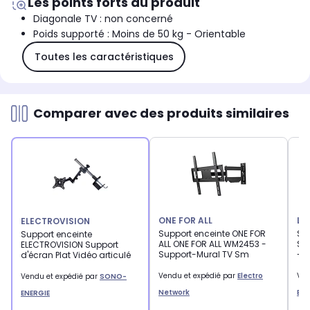
Les points forts du produit
Diagonale TV : non concerné
Poids supporté : Moins de 50 kg - Orientable
Toutes les caractéristiques
Comparer avec des produits similaires
ONE FOR ALL
LT
ELECTROVISION
Support enceinte ONE FOR
Su
Support enceinte
ALL ONE FOR ALL WM2453 -
SU
ELECTROVISION Support
Support-Mural TV Sm
- 3
d'écran Plat Vidéo articulé
Vendu et expédié par
Electro
Ven
Vendu et expédié par
SONO-
Network
ENE
ENERGIE