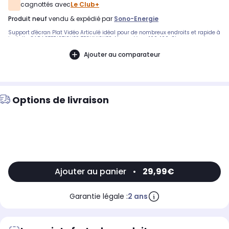
cagnottés avec
Le Club+
produit neuf
vendu & expédié par
Sono-Energie
Support d'écran Plat Vidéo Articulé idéal pour de nombreux endroits et rapide à
installerCARACTERISTIQUES TECHNIQUES :Norme Vesa 100x100. Charge maximum
15kg. Pivote à 30 degrés. Conçu pour des écrans jusqu'à 26"(66cm)Idéal pour
de nombreux endroitsDimensions Vesa 100x100Pivote jusqu'à 30 degrésRapide
Ajouter au comparateur
à installerPour écrans jusqu'à 66cm
Options de livraison
Ajouter au panier
•
29,99€
Garantie légale :
2 ans