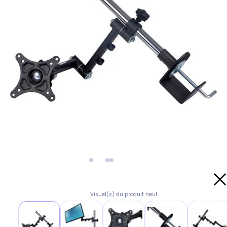
Visuel(s) du produit neuf