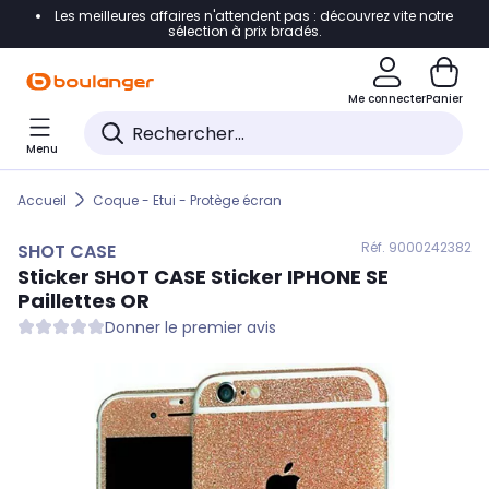
Les meilleures affaires n'attendent pas : découvrez vite notre
Accéder directement à la navigation
sélection à prix bradés.
Accéder directement au contenu
Me connecter
Panier
Accéder directement au pied de page
Menu
Accéder directement au chatbot
Accueil
Coque - Etui - Protège écran
Réf. 900
0242382
SHOT CASE
Sticker
SHOT CASE
Sticker IPHONE SE
Paillettes OR
Donner le premier avis