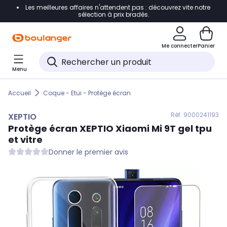
Les meilleures affaires n'attendent pas : découvrez vite notre
Accéder directement à la navigation
sélection à prix bradés.
Accéder directement au contenu
Me connecter
Panier
Accéder directement au pied de page
Menu
Accéder directement au chatbot
Accueil
Coque - Etui - Protège écran
Réf. 900
0241193
XEPTIO
Protège écran
XEPTIO
Xiaomi Mi 9T gel tpu
et vitre
Donner le premier avis