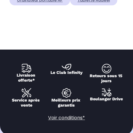
Ordinateur portable HP
Tablette Huawei
Le Club Infinity
Livraison 
Retours sous 15 
offerte*
jours
Boulanger Drive
Service après 
Meilleurs prix 
vente
garantis
Voir conditions*