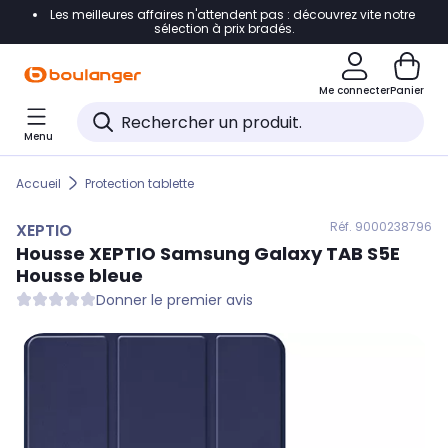
Les meilleures affaires n'attendent pas : découvrez vite notre
Accéder directement à la navigation
sélection à prix bradés.
Accéder directement au contenu
Me connecter
Panier
Accéder directement au pied de page
Menu
Accéder directement au chatbot
Accueil
Protection tablette
Réf. 900
0238796
XEPTIO
Housse
XEPTIO
Samsung Galaxy TAB S5E
Housse bleue
Donner le premier avis