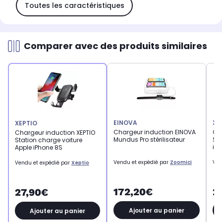
Toutes les caractéristiques
Comparer avec des produits similaires
EINOVA
XE
XEPTIO
Chargeur induction EINOVA
Ch
Chargeur induction XEPTIO
Mundus Pro stérilisateur
Sta
Station charge voiture
iP
Apple iPhone 8S
Vendu et expédié par
Zoomici
Ven
Vendu et expédié par
Xeptio
172,20€
2
27,90€
Ajouter au panier
Ajouter au panier