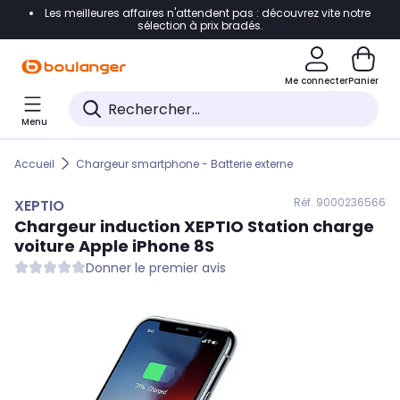
Les meilleures affaires n'attendent pas : découvrez vite notre
Accéder directement à la navigation
sélection à prix bradés.
Accéder directement au contenu
Me connecter
Panier
Accéder directement au pied de page
Menu
Accéder directement au chatbot
Accueil
Chargeur smartphone - Batterie externe
Réf. 900
0236566
XEPTIO
Chargeur induction
XEPTIO
Station charge
voiture Apple iPhone 8S
Donner le premier avis