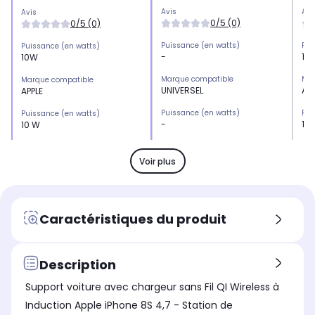
Avis
Avi
Avis
0/5 (0)
0/5 (0)
Puissance (en watts)
Pui
Puissance (en watts)
-
10
10W
Marque compatible
Mar
Marque compatible
UNIVERSEL
APP
APPLE
Puissance (en watts)
Pui
Puissance (en watts)
-
10
10 W
Catégorie
Cat
Catégorie
Chargeur induction
Ch
Chargeur induction
Voir plus
Type de charge
Typ
Type de charge
Chargeur secteur
-
-
Caractéristiques du produit
Description
Support voiture avec chargeur sans Fil QI Wireless à
Induction Apple iPhone 8S 4,7 - Station de