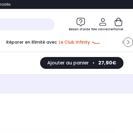
bradés.
e
Accéder directement au chatbot
Besoin d'aide ?
Me connecter
Panier
Réparer en illimité avec
Le Club Infinity
Econ
Ajouter au panier
•
27,90€