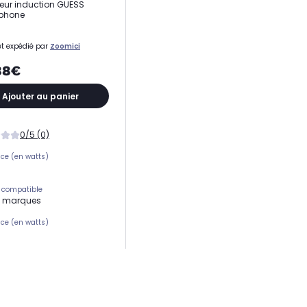
ur induction GUESS
phone
t expédié par
Zoomici
88€
Ajouter au panier
0/5 (0)
ce (en watts)
 compatible
s marques
ce (en watts)
ie
ur induction
 charge
ur induction