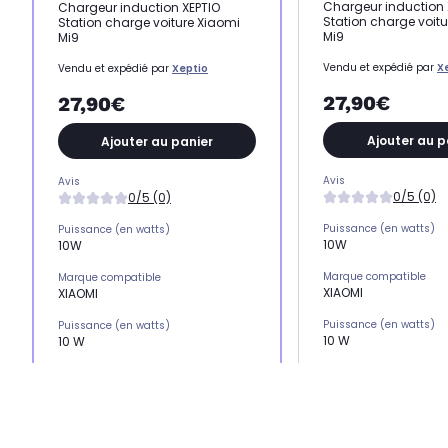
Chargeur induction 
Chargeur induction XEPTIO
Station charge voit
Station charge voiture Xiaomi
Mi9
Mi9
Vendu et expédié par
X
Vendu et expédié par
Xeptio
27,90€
27,90€
Ajouter au p
Ajouter au panier
Avis
Avis
0/5 (0)
0/5 (0)
Puissance (en watts)
Puissance (en watts)
10W
10W
Marque compatible
Marque compatible
XIAOMI
XIAOMI
Puissance (en watts)
Puissance (en watts)
10 W
10 W
Catégorie
Catégorie
Chargeur induction
Chargeur induction
Type de charge
Type de charge
-
-