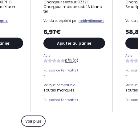
XEPTIO
Chargeur secteur OZZZO
Charge
ure Xiaomi
Chargeur maison usb 1A blanc
Smart
tel
eptio
Vendu et expédié par
Hobbydiscount
Vendu e
6,97€
58,
anier
Ajouter au panier
Avis
Avis
0/5 (0)
Puissance (en watts)
Puissan
-
-
Marque compatible
Marque
Toutes marques
Toute
Puissance (en watts)
Puissan
-
-
Catégorie
Catégor
Chargeur 2 en 1 : secteur et USB
Charge
Voir plus
Type de charge
Type de
Chargeur secteur
Charge