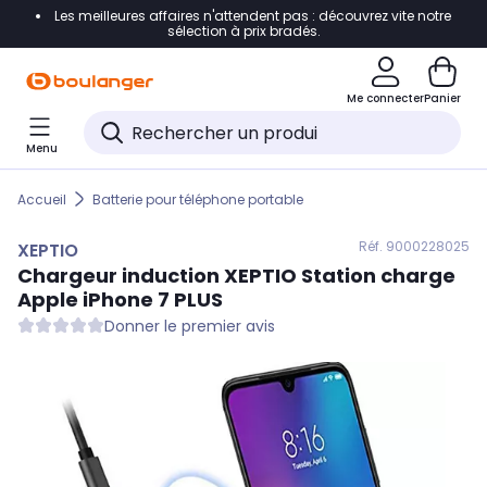
Les meilleures affaires n'attendent pas : découvrez vite notre
Accéder directement à la navigation
sélection à prix bradés.
Accéder directement au contenu
Me connecter
Panier
Accéder directement au pied de page
Menu
Accéder directement au chatbot
Accueil
Batterie pour téléphone portable
Réf. 900
0228025
XEPTIO
Chargeur induction
XEPTIO
Station charge
Apple iPhone 7 PLUS
Donner le premier avis