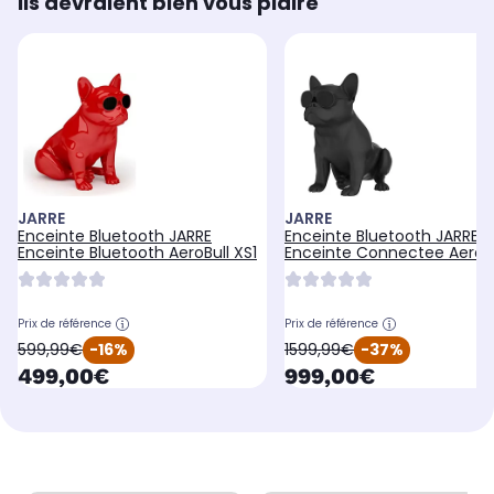
Ils devraient bien vous plaire
JARRE
JARRE
Enceinte Bluetooth JARRE
Enceinte Bluetooth JARRE
Enceinte Bluetooth AeroBull XS1
Enceinte Connectee AeroBu
HD1 - 200W
Prix de référence
Prix de référence
oldPrice
oldPrice
599,99€
-16%
1599,99€
-37%
currentPrice
currentPrice
499,00€
999,00€