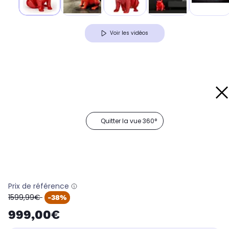
Voir les vidéos
Quitter la vue 360°
Prix de référence
oldPrice
1599,99€
-38%
999,00€