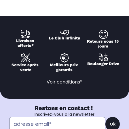
Le Club Infinity
Livraison 
Retours sous 15 
offerte*
jours
Boulanger Drive
Service après 
Meilleurs prix 
vente
garantis
Voir conditions*
Restons en contact !
Inscrivez-vous à la newsletter
Ok