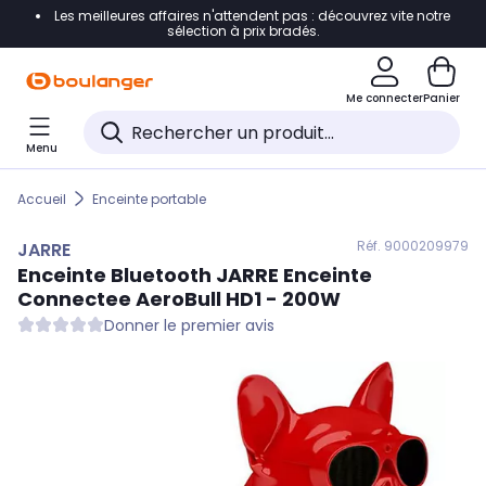
Les meilleures affaires n'attendent pas : découvrez vite notre
Accéder directement à la navigation
sélection à prix bradés.
Accéder directement au contenu
Me connecter
Panier
Accéder directement au pied de page
Menu
Accéder directement au chatbot
Accueil
Enceinte portable
Réf. 900
0209979
JARRE
Enceinte Bluetooth
JARRE
Enceinte
Connectee AeroBull HD1 - 200W
Donner le premier avis