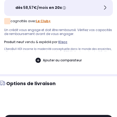
dès
58,57€/mois
en 20x
cagnottés avec
Le Club+
Un crédit vous engage et doit être remboursé. Vérifiez vos capacités
de remboursement avant de vous engager.
produit neuf
vendu & expédié par
Klscc
L'AeroBull HD1 incarne la modernité conceptuelle dans le monde des enceintes,
offrant une puissance impressionnante de 200 Watts de son haute définition,
avec des basses profondes, grâce à son dernier amplificateur 2
Ajouter au comparateur
Options de livraison