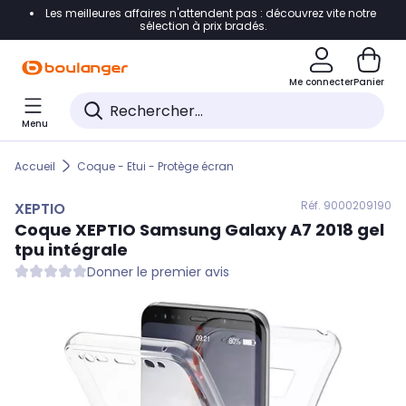
Les meilleures affaires n'attendent pas : découvrez vite notre
Accéder directement à la navigation
sélection à prix bradés.
Accéder directement au contenu
Me connecter
Panier
Accéder directement au pied de page
Menu
Accéder directement au chatbot
Accueil
Coque - Etui - Protège écran
Réf. 900
0209190
XEPTIO
Coque
XEPTIO
Samsung Galaxy A7 2018 gel
tpu intégrale
Donner le premier avis