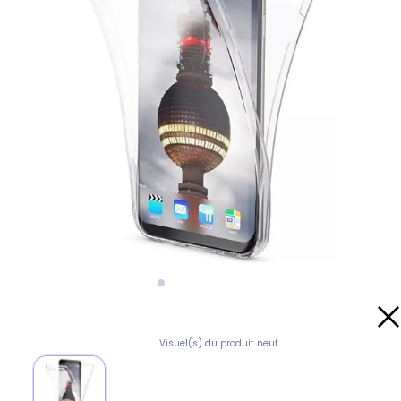
Visuel(s) du produit neuf