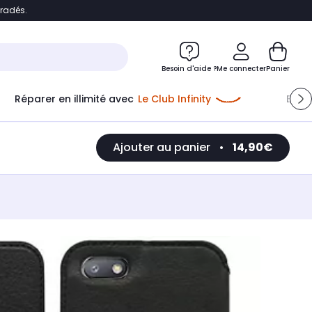
bradés.
e
Accéder directement au chatbot
Besoin d'aide ?
Me connecter
Panier
Réparer en illimité avec
Le Club Infinity
Econ
Me connecter
Ajouter au panier
•
14,90€
Nouveau client
Créer mon compte
ou me connecter avec