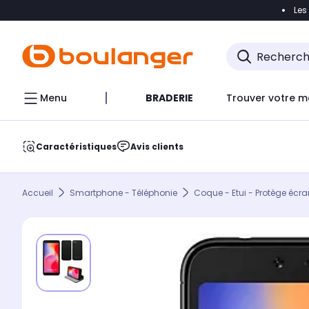
Les
Accéder directement à la navigation
Accéder direct
Menu
BRADERIE
Trouver votre m
Caractéristiques
Avis clients
Accueil
Smartphone - Téléphonie
Coque - Etui - Protège écra