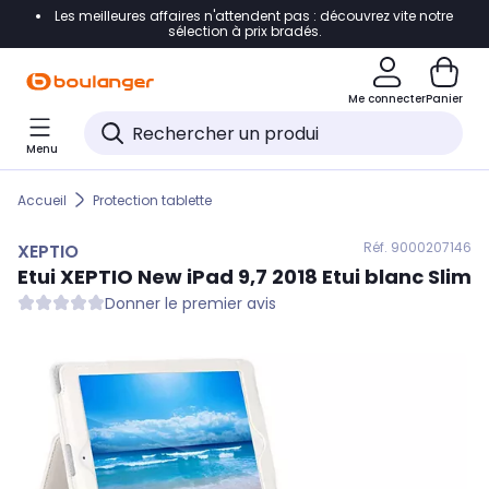
Les meilleures affaires n'attendent pas : découvrez vite notre
Accéder directement à la navigation
sélection à prix bradés.
Accéder directement au contenu
Me connecter
Panier
Accéder directement au pied de page
Menu
Accéder directement au chatbot
Accueil
Protection tablette
Réf. 900
0207146
XEPTIO
Etui
XEPTIO
New iPad 9,7 2018 Etui blanc Slim
Donner le premier avis