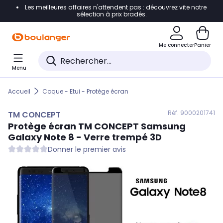
Les meilleures affaires n'attendent pas : découvrez vite notre
Accéder directement à la navigation
sélection à prix bradés.
Accéder directement au contenu
Me connecter
Panier
Accéder directement au pied de page
Menu
Accéder directement au chatbot
Accueil
Coque - Etui - Protège écran
Réf. 900
0201741
TM CONCEPT
Protège écran
TM CONCEPT
Samsung
Galaxy Note 8 - Verre trempé 3D
Donner le premier avis