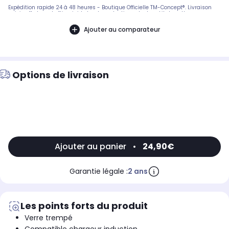
Expédition rapide 24 à 48 heures - Boutique Officielle TM-Concept®. Livraison
suivie offerte en boîtier rigide haute protection. - Inclus : kit de nettoyage
complet + notice de pose en français. SAV réactif basé en France.
Ajouter au comparateur
Options de livraison
Ajouter au panier
•
24,90€
Garantie légale :
2 ans
Les points forts du produit
Verre trempé