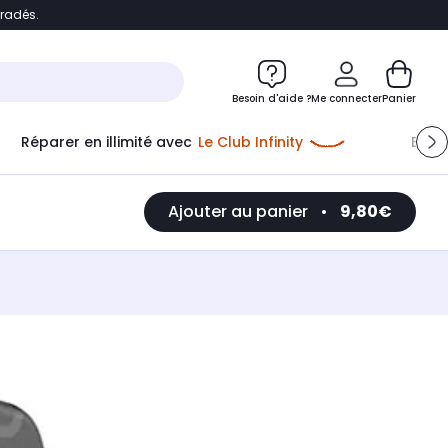
bradés.
e
Accéder directement au chatbot
Besoin d'aide ?
Me connecter
Panier
Réparer en illimité avec
Le Club Infinity
Econ
Me connecter
Ajouter au panier
•
9,80€
Nouveau client
Créer mon compte
ou me connecter avec