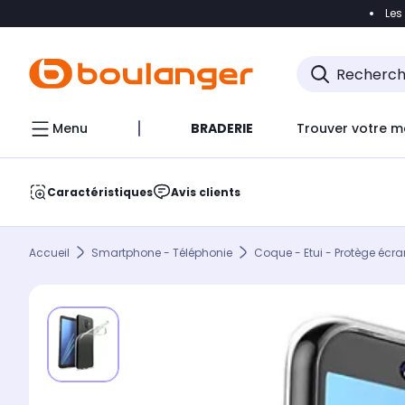
Les
Accéder directement à la navigation
Accéder direct
Menu
BRADERIE
Trouver votre m
Caractéristiques
Avis clients
Accueil
Smartphone - Téléphonie
Coque - Etui - Protège écra