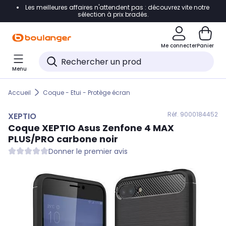
Les meilleures affaires n'attendent pas : découvrez vite notre
Accéder directement à la navigation
sélection à prix bradés.
Accéder directement au contenu
Me connecter
Panier
Accéder directement au pied de page
Menu
Accéder directement au chatbot
Accueil
Coque - Etui - Protège écran
Réf. 900
0184452
XEPTIO
Coque
XEPTIO
Asus Zenfone 4 MAX
PLUS/PRO carbone noir
Donner le premier avis