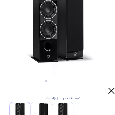
Visuel(s) du produit neuf