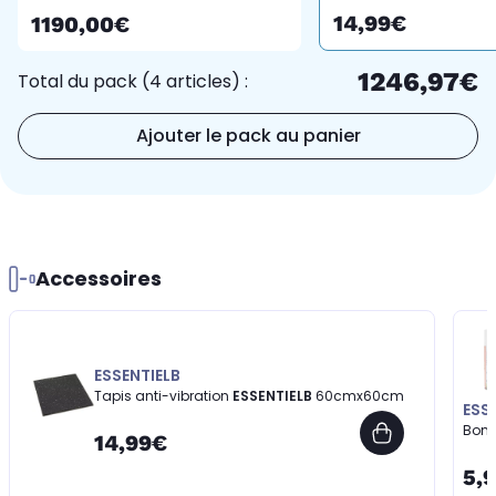
14,99€
1190,00€
1246,97€
Total du pack (4 articles) :
Ajouter le pack au panier
Accessoires
ESSENTIELB
Tapis anti-vibration
ESSENTIELB
60cmx60cm
ESS
Bomb
14,99€
5,