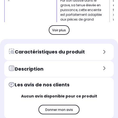
Par son assise dans le
L'A
-
grave, sa tenue élevée en
élé
puissance, cette enceinte
th
est parfaitement adaptée
sél
aux pièces de grand
uti
volume (supérieures à 30
nat
m2).
Voir plus
Type
Typ
Type
Enceinte Hifi colonne
Enc
Enceinte Hifi colonne
Puissance
Pui
Puissance
Caractéristiques du produit
180 Watts
12
150 Watts
Réponse en fréquence
Rép
Réponse en fréquence
35 - 22 000 Hz
40 
38 - 25 000 Hz
Description
Nombre de haut-parleurs
Nom
Nombre de haut-parleurs
5.0
4.0
-
Les avis de nos clients
Aucun avis disponible pour ce produit
Donner mon avis