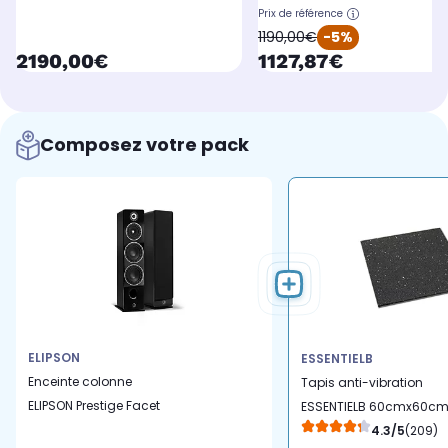
Prix de référence
oldPrice
1190,00€
-5%
currentPrice
currentPrice
2190,00€
1127,87€
Composez votre pack
ELIPSON
ESSENTIELB
Enceinte colonne
Tapis anti-vibration
ELIPSON Prestige Facet
ESSENTIELB 60cmx60c
14F Noir
4.3/5
(209)