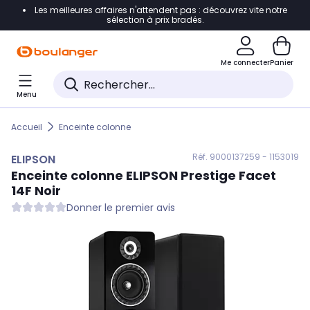
Les meilleures affaires n'attendent pas : découvrez vite notre
Accéder directement à la navigation
sélection à prix bradés.
Accéder directement au contenu
Me connecter
Panier
Accéder directement au pied de page
Menu
Accéder directement au chatbot
Accueil
Enceinte colonne
Réf. 900
0137259 - 1153019
ELIPSON
Enceinte colonne
ELIPSON
Prestige Facet
14F Noir
Donner le premier avis