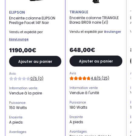
TRIANGLE
TR
ELIPSON
Enceinte colonne TRIANGLE
En
Enceinte colonne ELIPSON
Borea BR09 noire (x1)
Ant
Prestige Facet 14F Noir
Vendu et expédié par
Boulanger
Ven
Vendu et expédié par
EasyLounge
648,00€
8
1190,00€
Ajouter au panier
Ajouter au panier
Avis
Avi
Avis
4.8/5 (25)
0/5 (0)
Information vente
Inf
Information vente
Vendue à l'unité
Ven
Vendue à la paire
Puissance
Pui
Puissance
180 Watts
12
150 Watts
Enceinte
Enc
Enceinte
A pieds
A 
A pieds
Avantages
Ava
Avantages