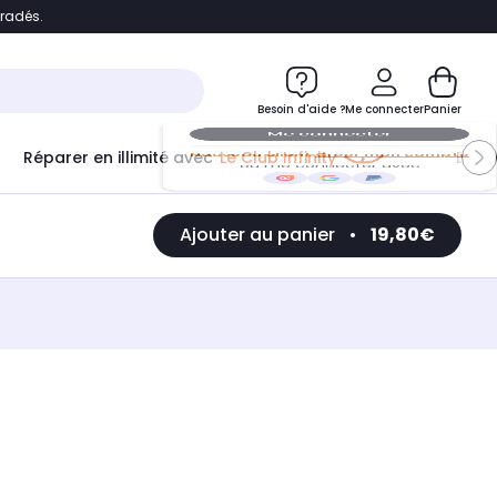
bradés.
e
Accéder directement au chatbot
Besoin d'aide ?
Me connecter
Panier
Réparer en illimité avec
Le Club Infinity
Econ
Me connecter
Ajouter au panier
•
19,80€
Nouveau client
Créer mon compte
ou me connecter avec