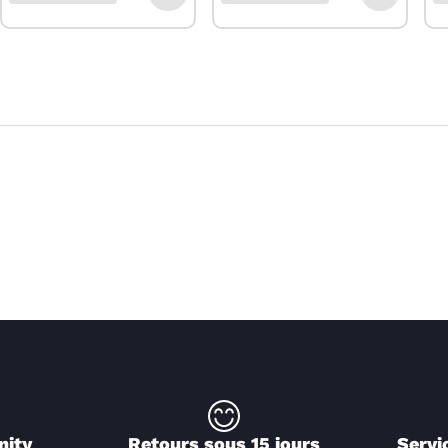
nity
Retours sous 15 jours
Servi