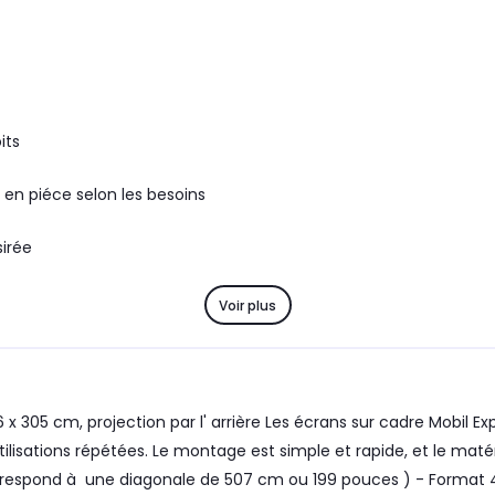
its
 en piéce selon les besoins
sirée
Voir plus
 x 305 cm, projection par l' arrière Les écrans sur cadre Mobil Ex
isations répétées. Le montage est simple et rapide, et le matéri
orrespond à une diagonale de 507 cm ou 199 pouces ) - Format 4:3