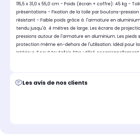
115,5 x 31,0 x 55,0 cm - Poids (écran + coffre): 45 kg - 
présentations - Fixation de la toile par boutons-pressio
résistant - Faible poids grâce à l'armature en aluminium 
tendu jusqu'à 4 mètres de large. Les écrans de project
pressions autour de l'armature en aluminium. Les pieds 
protection même en-dehors de l'utilisation. Idéal pour l
intérieur. Il peut toutefois être utilisé occasionnelleme
au sol pour Mobile Expert, disponible en option, et que le
office d' obstacle léger et être endommagé de manière i
Les avis de nos clients