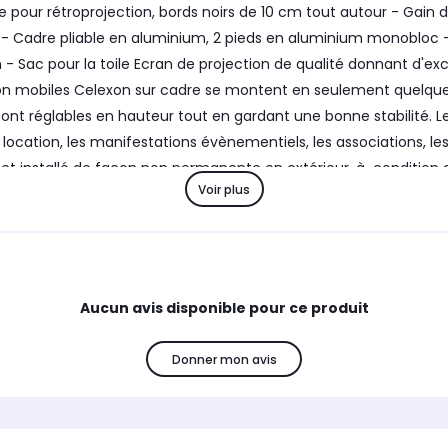
Toile pour rétroprojection, bords noirs de 10 cm tout autour - Ga
n - Cadre pliable en aluminium, 2 pieds en aluminium monobloc - M
- Sac pour la toile Ecran de projection de qualité donnant d'exc
ion mobiles Celexon sur cadre se montent en seulement quelques
sont réglables en hauteur tout en gardant une bonne stabilité. 
a location, les manifestations évènementiels, les associations, l
nt et installé de façon non permanente en extérieur, à condition 
Voir plus
 vent soit extrêmement modéré (vitesse inférieure à 5 km/h). En ef
rréversible.
Aucun avis disponible pour ce produit
Donner mon avis