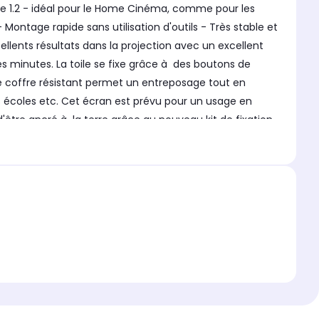
in de 1.2 - idéal pour le Home Cinéma, comme pour les
ontage rapide sans utilisation d'outils - Très stable et
ellents résultats dans la projection avec un excellent
 minutes. La toile se fixe grâce à des boutons de
Le coffre résistant permet un entreposage tout en
es écoles etc. Cet écran est prévu pour un usage en
d'être ancré à la terre grâce au nouveau kit de fixation
fet, si le vent est plus violent, l' écran peut faire