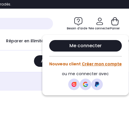
bradés.
e
Accéder directement au chatbot
Besoin d'aide ?
Me connecter
Panier
Réparer en illimité avec
Le Club Infinity
Econ
Me connecter
Ajouter au panier
•
1359,99€
Nouveau client
Créer mon compte
ou me connecter avec