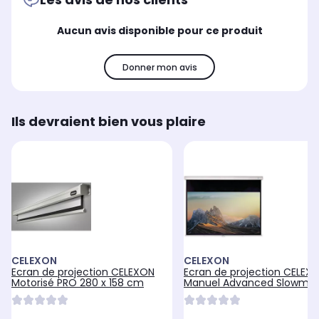
Fixation au plafond
Fix
Fixation au plafond
Aucun avis disponible pour ce produit
Non
No
Non
Fixation murale
Fix
Fixation murale
Non
No
Non
Donner mon avis
Hauteur d'ouverture ajustable
Hau
Hauteur d'ouverture ajustable
Non
No
Non
Ils devraient bien vous plaire
CELEXON
CELEXON
Ecran de projection CELEXON
Ecran de projection CELEX
Motorisé PRO 280 x 158 cm
Manuel Advanced Slowmot
266x148