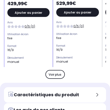
529,99€
4
429,99€
Ajouter au panier
Ajouter au panier
Avis
Avi
Avis
0/5 (0)
0/5 (0)
Utilisation écran
Uti
Utilisation écran
fixe
fix
fixe
Format
For
Format
16/9
16
16/9
Déroulement
Dér
Déroulement
manuel
mo
manuel
Dimensions (hauteur x base)
Dim
Dimensions (hauteur x base)
169 x 300 cm
15
140 x 250 cm
Voir plus
Installation transportable
Ins
Installation transportable
non concerné
no
non concerné
Installation fixe
Inst
Installation fixe
Caractéristiques du produit
écran sur cadre
éc
écran sur cadre
Installation au sol
Ins
Installation au sol
Non
No
Non
Les avis de nos clients