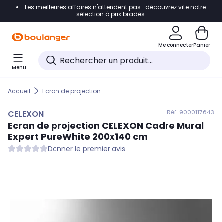
Les meilleures affaires n'attendent pas : découvrez vite notre
Accéder directement à la navigation
sélection à prix bradés.
Accéder directement au contenu
Me connecter
Panier
Accéder directement au pied de page
Menu
Accéder directement au chatbot
Accueil
Ecran de projection
Réf. 900
0117643
CELEXON
Ecran de projection
CELEXON
Cadre Mural
Expert PureWhite 200x140 cm
Donner le premier avis