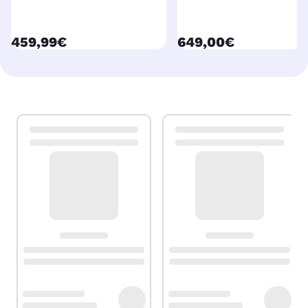
currentPrice
currentPrice
459,99€
649,00€