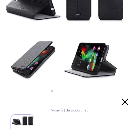
Visuel(s) du produit neuf