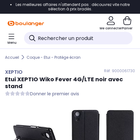
Les meilleures affaires n'attendent pas : découvrez vite notre
Accéder directement à la navigation
sélection à prix bradés.
Accéder directement au contenu
Me connecter
Panier
Accéder directement au pied de page
Menu
Accéder directement au chatbot
Accueil
Coque - Etui - Protège écran
Réf. 900
0061730
XEPTIO
Etui
XEPTIO
Wiko Fever 4G/LTE noir avec
stand
Donner le premier avis