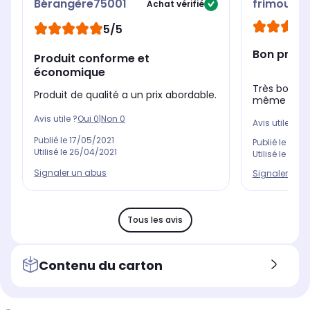
Bérangère75001
frimouss
Achat vérifié
5/5
Bon produ
Produit conforme et
économique
Très bon pr
Produit de qualité a un prix abordable.
même
Avis utile ?
Oui
0
|
Non
0
Avis utile ?
Oui
Publié le
17/05/2021
Publié le
14/0
Utilisé le
26/04/2021
Utilisé le
01/01
Signaler un abus
Signaler un 
Tous les avis
Contenu du carton