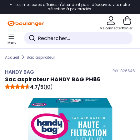
Les meilleures affaires n'attendent pas : découvrez vite notre
Accéder directement à la navigation
sélection à prix bradés.
Accéder directement au contenu
Me connecter
Panier
Accéder directement au pied de page
Menu
Accéder directement au chatbot
Accueil
Sac aspirateur
Réf. 826
646
HANDY BAG
Sac aspirateur
HANDY BAG
PH86
4,7/5
(
10
)