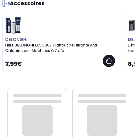
Accessoires
DELONGHI
DEL
Filtre
DELONGHI
DLSC002, Cartouche Filtrante Anti-
Déta
Calcaire pour Machines à Café
mach
7,99€
8,