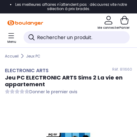
Les meilleures affaires n'attendent pas : découvrez vite notre
Accéder directement à la navigation
sélection à prix bradés.
Accéder directement au contenu
Me connecter
Panier
Accéder directement au pied de page
Menu
Accéder directement au chatbot
Accueil
Jeux PC
Réf. 811
660
ELECTRONIC ARTS
Jeu PC
ELECTRONIC ARTS
Sims 2 La vie en
appartement
Donner le premier avis