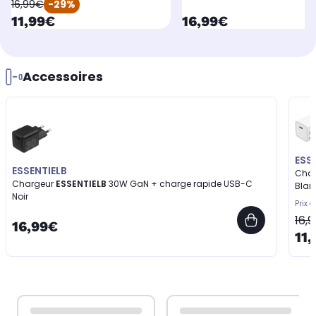
oldPrice
16,99€
-29%
currentPrice
currentPrice
11,99€
16,99€
Accessoires
ESS
ESSENTIELB
Cha
Chargeur
ESSENTIELB
30W GaN + charge rapide USB-C
Blan
Noir
Prix d
16,
16,99€
11