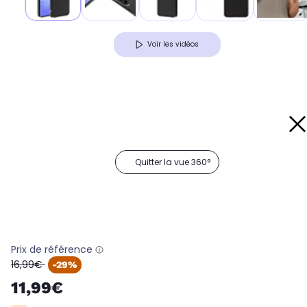
Voir les vidéos
Quitter la vue 360°
Prix de référence
oldPrice
16,99€
-29%
11,99€