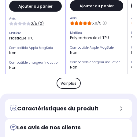
Ajouter au panier
Ajouter au panier
Avis
Avi
Avis
5.0/5 (1)
0/5 (0)
Matière
Mat
Matière
Polycarbonate et TPU
Ver
Plastique TPU
Compatible Apple MagSafe
Com
Compatible Apple MagSafe
Non
No
Non
Compatible chargeur induction
Com
Compatible chargeur induction
Non
Ou
Non
Emplacement(s) carte(s)
Emp
Emplacement(s) carte(s)
Non
No
Non
Voir plus
Type de protection
Typ
Type de protection
Coque
Pa
Pack
Marque compatible
Mar
Marque compatible
Caractéristiques du produit
Honor
Sa
Samsung
Modèle compatible 1
Mod
Modèle compatible 1
HONOR 200
SA
Samsung Galaxy A37
Les avis de nos clients
Coloris extérieur
Col
Coloris extérieur