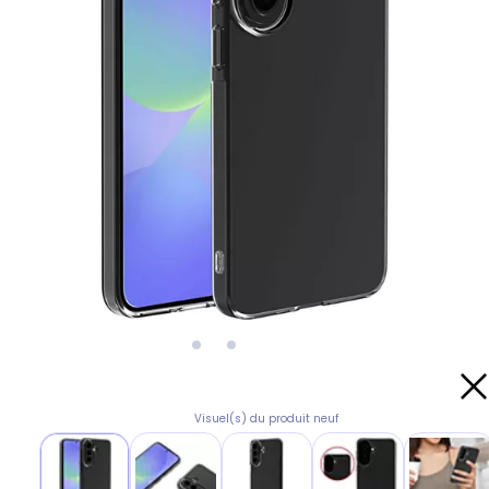
Visuel(s) du produit neuf