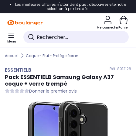
Les meilleures affaires n'attendent pas : découvrez vite notre
Accéder directement à la navigation
sélection à prix bradés.
Accéder directement au contenu
Me connecter
Panier
Accéder directement au pied de page
Menu
Accéder directement au chatbot
Accueil
Coque - Etui - Protège écran
Réf. 801
2128
ESSENTIELB
Pack
ESSENTIELB
Samsung Galaxy A37
coque + verre trempé
Donner le premier avis