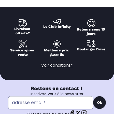
Le Club Infinity
Livraison 
Retours sous 15 
offerte*
jours
Boulanger Drive
Service après 
Meilleurs prix 
vente
garantis
Voir conditions*
Restons en contact !
Inscrivez-vous à la newsletter
Ok