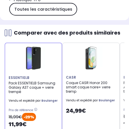
Toutes les caractéristiques
Comparer avec des produits similaires
CASR
ES
ESSENTIELB
Coque CASR Honor 200
Pa
Pack ESSENTIELB Samsung
smart coque noire+ verre
A3
Galaxy A37 coque + verre
tremp
tr
trempé
Vendu et expédié par
Boulanger
Ven
Vendu et expédié par
Boulanger
24,99€
Pri
Prix de référence
16
16,99€
-29%
1
11,99€