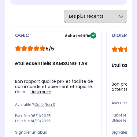
OGEC
DIDIER
Achat vérifié
5/5
etui essentielB SAMSUNG TAB
Etui tabl
Bon rapport qualité prix et facilité de
Bon produit
commande et paiement et rapidité
attentes
de la...
Lire la suite
Avis utile ?
Oui
Avis utile ?
Oui
0
|
Non
0
Publié le
23/0
Publié le
06/11/2025
Utilisé le
22/0
Utilisé le
14/10/2025
Signaler un 
Signaler un abus