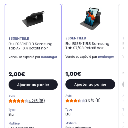
ESSENTIELB
ES
ESSENTIELB
Etui ESSENTIELB Samsung
Et
Etui ESSENTIELB Samsung
Tab S7/S8 Rotatif noir
A10
Tab A7 10.4 Rotatif noir
Vendu et expédié par
Boulanger
Ven
Vendu et expédié par
Boulanger
1,00€
1
2,00€
Ajouter au panier
Ajouter au panier
Avis
Avi
Avis
3.5/5 (11)
4.2/5 (15)
Type
Typ
Type
Etui
Etu
Etui
Matière
Mat
Matière
Polycarbonate
Po