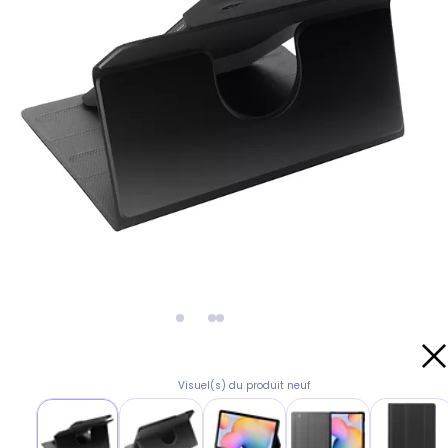
Visuel(s) du produit neuf