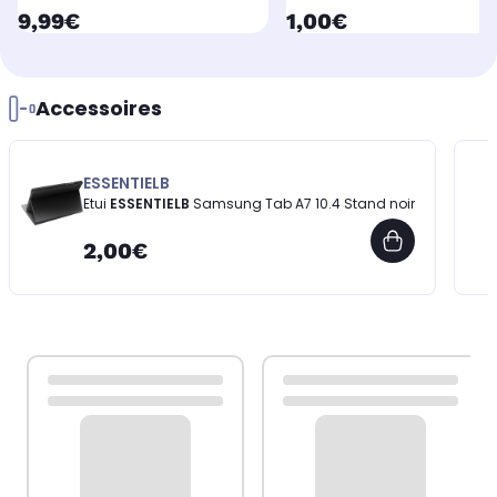
currentPrice
currentPrice
9,99€
1,00€
Accessoires
ESSENTIELB
Etui
ESSENTIELB
Samsung Tab A7 10.4 Stand noir
2,00€