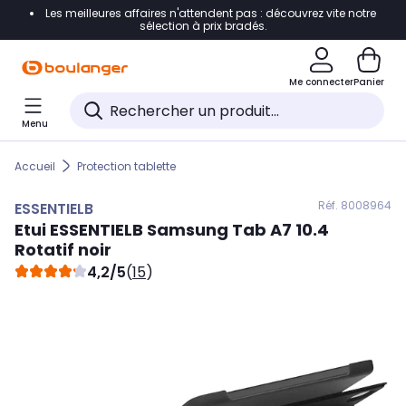
Les meilleures affaires n'attendent pas : découvrez vite notre
Accéder directement à la navigation
sélection à prix bradés.
Accéder directement au contenu
Me connecter
Panier
Accéder directement au pied de page
Menu
Accéder directement au chatbot
Accueil
Protection tablette
Réf. 800
8964
ESSENTIELB
Etui
ESSENTIELB
Samsung Tab A7 10.4
Rotatif noir
4,2/5
(
15
)