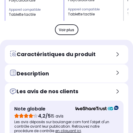
Polycarbonate
Appareil compatible
App
Appareil compatible
Tablette tactile
Tab
Tablette tactile
Coloris extérieur
Col
Coloris extérieur
Noir
Noi
Noir
Voir plus
Poids
Poi
Poids
-
-
-
Caractéristiques du produit
Description
Les avis de nos clients
Note globale
4,2/5
15 avis
Les avis déposés sur boulanger.com font l'objet d'un
contrôle avant leur publication. Retrouvez notre
procédure de contrôle
en cliquant ici
.