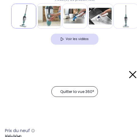
Voir les vidéos
Quitter la vue 360°
Prix du neuf
oldPrice
199,00€