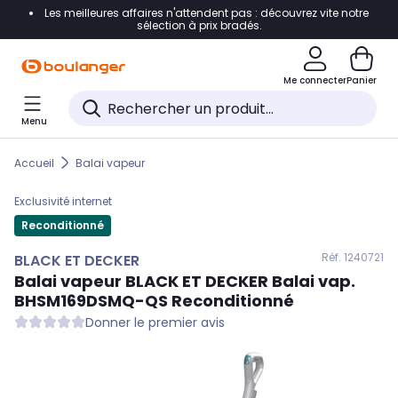
Les meilleures affaires n'attendent pas : découvrez vite notre
Accéder directement à la navigation
sélection à prix bradés.
Accéder directement au contenu
Me connecter
Panier
Accéder directement au pied de page
Menu
Accéder directement au chatbot
Accueil
Balai vapeur
Exclusivité internet
Reconditionné
Réf. 124
0721
BLACK ET DECKER
Balai vapeur
BLACK ET DECKER
Balai vap.
BHSM169DSMQ-QS Reconditionné
Donner le premier avis