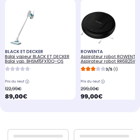
BLACK ET DECKER
ROWENTA
Balai vapeur BLACK ET DECKER
Aspirateur robot ROWENTA
Balai vap. BHSM15FX10Q-QS
Aspirateur robot RR6825WH
3/5
(1)
Prix du neuf
Prix du neuf
oldPrice
oldPrice
122,99€
299,00€
currentPrice
currentPrice
89,00€
99,00€