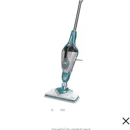
Visuel(s) du produit neuf